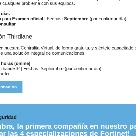
 cualquier problema con sus equipos.
 días
n para
Examen oficial
| Fechas:
Septiembre
(por confirmar día)
onsultar
ón Thirdlane
en nuestra Centralita Virtual, de forma gratuita, y siéntete capacitado 
tes una solución integral de comunicaciones.
 horas (online)
ón handSIP | Fechas: Septiembre (por confirmar día)
tuito
ormación
guridad
bra, la primera compañía en nuestro p
ar las 4 especializaciones de Fortinet!