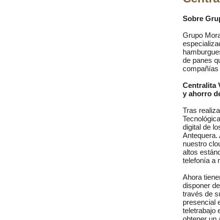
Sobre Gru
Grupo Mora
especializa
hamburgues
de panes qu
compañías 
Centralita 
y ahorro d
Tras realiz
Tecnológica
digital de l
Antequera. 
nuestro clo
altos están
telefonía a 
Ahora tiene
disponer d
través de s
presencial 
teletrabajo
obtener un 