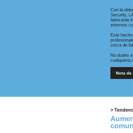
Con la obte
Security, 
fabricante 
entornos c
Este hecho 
profesiona
cerca de fa
No dudes en
cualquiera 
Nota de
> Tendenc
Aument
comuni