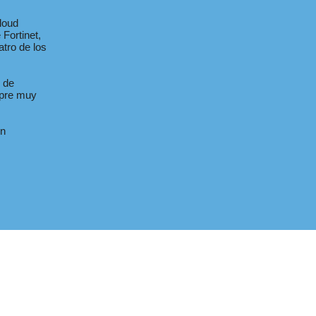
loud
Fortinet,
tro de los
o de
mpre muy
en