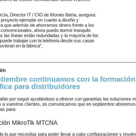
rcía, Director IT / CIO de Morato Iberia, asegura:
 proyecto ejemplar en cuanto a diseño y
ya que además de ahorrarnos dinero frente a los
convencionales, ahora puedo dormir tranquilo
s las líneas están redundadas y la mayoría de los
uede trabajar con la telefonía desde sus casas
uvieran en la fábrica”.
ión
tiembre continuamos con la formación
fica para distribuidores
afán por seguir ayudándoos a ofrecer con garantías las soluciones 
s a vuestros clientes, os comunicamos que en septiembre abriremos
as para:
ación MikroTik MTCNA
o lo que necesitas para poder llevar a cabo configuraciones y resolv