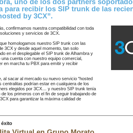
ra, uno de los dos partners soportado
 para recibir los SIP trunk de las recie
hosted by 3CX”.
s, confirmamos nuestra compatibilidad con toda
soluciones y servicios de 3CX.
que homologamos nuestro SIP trunk con las
 de 3CX y desde aquel momento, tan solo
do en el desplegable el SIP trunk de Alhambra y
 una cuenta con nuestro equipo comercial,
r en marcha tu PBX para emitir y recibir
, al sacar al mercado su nuevo servicio “hosted
s centralitas podrían estar en cualquiera de los
ners elegidos por 3CX… y nuestro SIP trunk tenía
 de los primeros con el fin de seguir trabajando de
3CX para garantizar la máxima calidad de
 éxito
lita Virtual en Grupo Morato