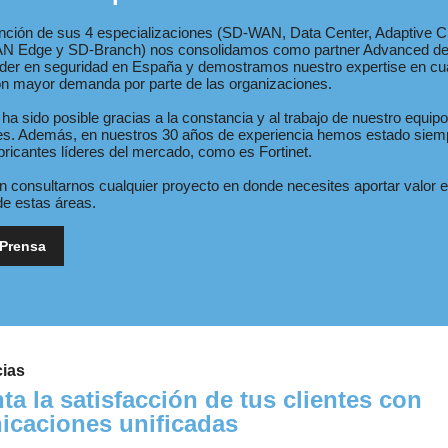
nción de sus 4 especializaciones (SD-WAN, Data Center, Adaptive C
LAN Edge y SD-Branch) nos consolidamos como partner Advanced de 
líder en seguridad en España y demostramos nuestro expertise en cua
on mayor demanda por parte de las organizaciones.
ha sido posible gracias a la constancia y al trabajo de nuestro equip
les. Además, en nuestros 30 años de experiencia hemos estado sie
bricantes líderes del mercado, como es Fortinet.
 consultarnos cualquier proyecto en donde necesites aportar valor 
de estas áreas.
 Prensa
ias
a la satisfacción de tus clientes con
caciones unificadas