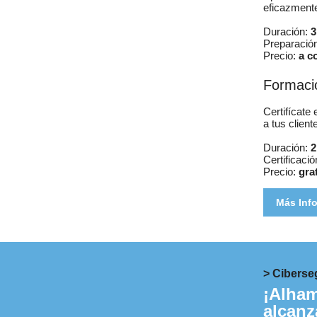
eficazmente
Duración:
3
Preparació
Precio:
a c
Formaci
Certifícate 
a tus clien
Duración:
2
Certificaci
Precio:
gra
Más Inf
> Ciberse
¡Alham
alcanz