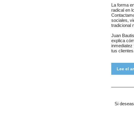
La forma e
radical en 
Contactamo
sociales, v
tradicional
Juan Bauti
explica cóm
inmediatez 
tus clientes
Lee el a
Si deseas