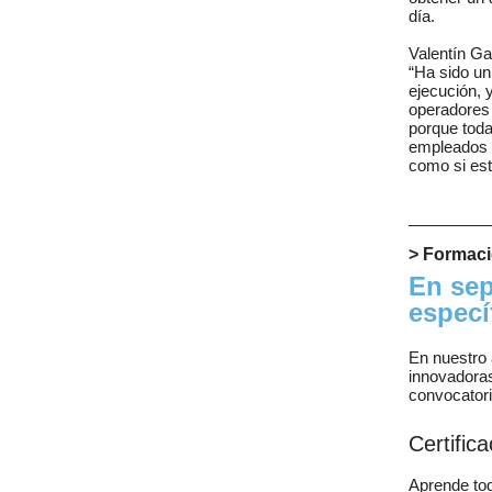
día.
Valentín Ga
“Ha sido un
ejecución, 
operadores 
porque toda
empleados p
como si est
> Formac
En sep
especí
En nuestro 
innovadora
convocatori
Certific
Aprende tod