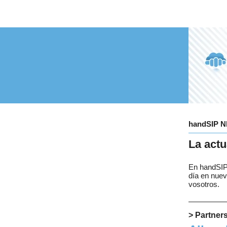
handSIP 
La actu
En handSIP
día en nuev
vosotros.
> Partner