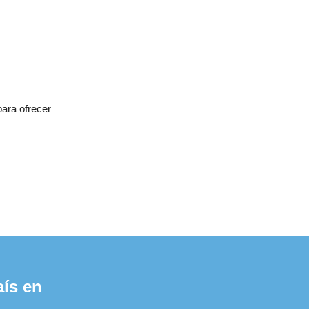
para ofrecer
aís en