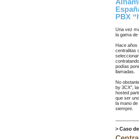
Alhamb
España
PBX “
Una vez má
la gama de 
Hace años 
centralitas
seleccionan
contratando
podías pone
llamadas.
No obstante
by 3CX”, la
hosted part
que ser uno
la mano de 
siempre.
> Caso de
Centra