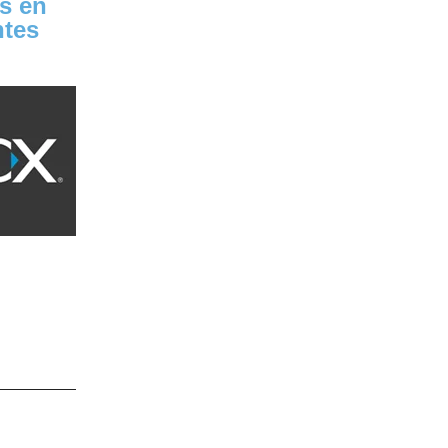
s en
ntes