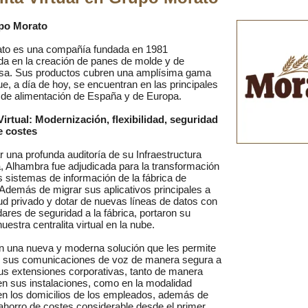
po Morato
to es una compañía fundada en 1981
da en la creación de panes de molde y de
a. Sus productos cubren una amplísima gama
e, a día de hoy, se encuentran en las principales
de alimentación de España y de Europa.
Virtual: Modernización, flexibilidad, seguridad
e costes
ar una profunda auditoría de su Infraestructura
, Alhambra fue adjudicada para la transformación
os sistemas de información de la fábrica de
Además de migrar sus aplicativos principales a
ud privado y dotar de nuevas líneas de datos con
dares de seguridad a la fábrica, portaron su
nuestra centralita virtual en la nube.
n una nueva y moderna solución que les permite
e sus comunicaciones de voz de manera segura a
us extensiones corporativas, tanto de manera
en sus instalaciones, como en la modalidad
 en los domicilios de los empleados, además de
ahorro de costes considerable desde el primer